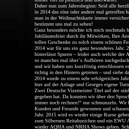
Daher nun zum Jahresbeginn: Seid alle herzli
in 2014 das eine oder andere mal getroffen h
man in der Weihnachtskarte immer versichert
bestimmt uns mal zu sehen!
Ganz besonders möchte ich mich nochmals be
Jubiläumsfeier durch ihr Mitwirken, Ihre A
tollen Geschenke zu solch einem schönen Fe
2014 war für uns ein ganz besonderes Jahr. 
hinterlässt Spuren – leider auch welche der
so manches mal über´s Aufhören nachgedach
und wir haben uns kurzfristig entschlossen e
richtig in den Hintern getreten – und siehe 
2014 wurde zu einem sehr erfolgreichen Jahr
hier auf der Anlage und Georges eigene Turn
Zwei Deutsche Vizemeister Titel auf der stä
gegeben hat. Da konnten wir über den Spr
immer noch rechnen!“ nur schmunzeln. Wir h
Kunden und Freunde gewonnen und schauen n
Jahr. 2015 wird es wieder einige Kurse geb
zum Silbernen Reitabzeichen und ein EWU A
wieder AQHA und NRHA Shows geben. Schau