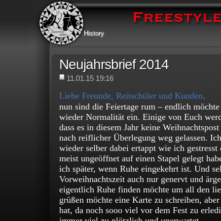
History
Neujahrsbrief 2014
11.01.15 19:16
,
Liebe Freunde, Reitschüler und Kunden
nun sind die Feiertage rum – endlich möchte 
wieder Normalität ein. Einige von Euch werd
dass es in diesem Jahr keine Weihnachtspost
nach reiflicher Überlegung weg gelassen. Ic
wieder selber dabei ertappt wie ich gestress
meist ungeöffnet auf einen Stapel gelegt ha
ich später, wenn Ruhe eingekehrt ist. Und se
Vorweihnachtszeit auch nur genervt und ärge
eigentlich Ruhe finden möchte um all den l
grüßen möchte eine Karte zu schreiben, abe
hat, da noch sooo viel vor dem Fest zu erle
immer viel zu plötzlich und unerwartet.