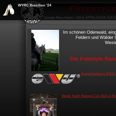
WYRC Brasilien '24
George Maschalani / QH & APPALOOSA ZUC
Im schönen Odenwald, eing
Feldern und Wälder l
Weste
Die Freestyle Ran
Ausschreibung EWU A
World Youth Reining Cup 2024 in Bra